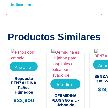
Indicaciones
Productos Similares
Añad
Añadir al
carr
carrito
BENZA
Repuesto
QXS 2
BENZALDINA
Añadir al
Paños
$
19
carrito
Húmedos
GERMIDINA
$
32,900
PLUS 850 mL -
Jabón de