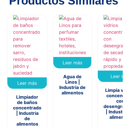
Productos Similares
Leer más
Leer m
Agua de
Linos |
Leer más
Industria de
Limpia vid
alimentos
concentr
Limpiador
con
de baños
desengras
concentrado
| Industri
| Industria
aliment
de
alimentos