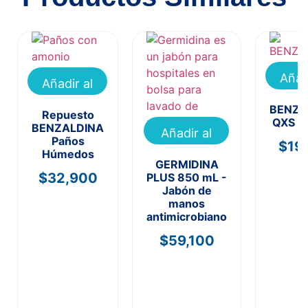
Añad
Añadir al
carr
carrito
BENZA
Repuesto
QXS 2
BENZALDINA
Añadir al
Paños
$
19
carrito
Húmedos
GERMIDINA
$
32,900
PLUS 850 mL -
Jabón de
manos
antimicrobiano
$
59,100