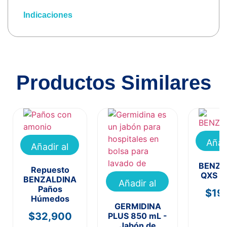
Indicaciones
Productos Similares
Añad
Añadir al
carr
carrito
BENZA
Repuesto
QXS 2
BENZALDINA
Añadir al
Paños
$
19
carrito
Húmedos
GERMIDINA
$
32,900
PLUS 850 mL -
Jabón de