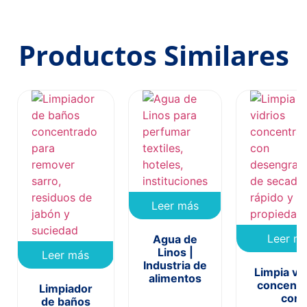
Productos Similares
Leer más
Leer m
Agua de
Linos |
Leer más
Industria de
Limpia vid
alimentos
concentr
Limpiador
con
de baños