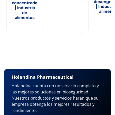
desengras
concentrado
| Industri
| Industria
aliment
de
alimentos
Holandina Pharmaceutical
Holandina cuenta con un servicio completo y
las mejores soluciones en bioseguridad.
Nuestros productos y servicios harán que su
empresa obtenga los mejores resultados y
rendimiento.