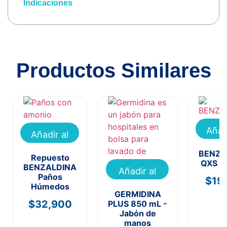
Indicaciones
Productos Similares
Añad
Añadir al
carr
carrito
BENZA
Repuesto
QXS 2
BENZALDINA
Añadir al
Paños
$
19
carrito
Húmedos
GERMIDINA
$
32,900
PLUS 850 mL -
Jabón de
manos