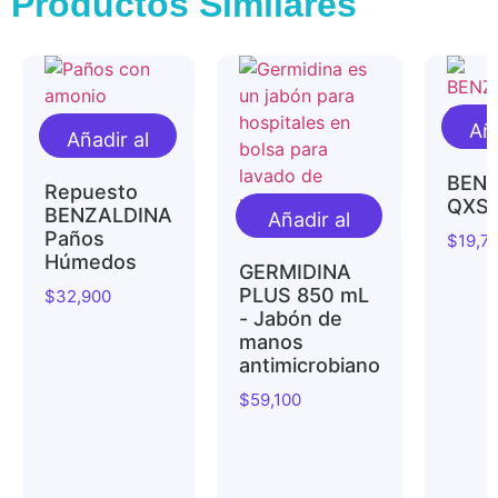
Productos Similares
Aña
Añadir al
ca
carrito
BENZ
Repuesto
QXS 
BENZALDINA
Añadir al
Paños
$
19,7
carrito
Húmedos
GERMIDINA
PLUS 850 mL
$
32,900
- Jabón de
manos
antimicrobiano
$
59,100